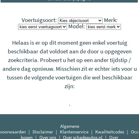
Voertuigsoort:
Merk:
Model:
Helaas is er op dit moment geen enkel voertuig
beschikbaar dat voldoet aan de door u opgegeven
zoekcriteria. Probeert u het op een ander tijdstip /
andere dag opnieuw. Misschien zit er echter iets voor u
tussen de volgende voertuigen die wel beschikbaar
zijn:
.
Algemene
voorwaarden
|
Disclaimer
|
Klantenservice
|
Kwaliteitcodes
|
Occ
kopen
|
Over ons
|
Over schadeautos.nl
|
Over