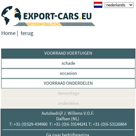
Home
|
terug
VOORRAAD VOERTUIGEN
schade
occasion
VOORRAAD ONDERDELEN
demontage
onderdelen
Autobedrijf J. Willems V.O.F.
Dalfsen (NL)
T: +31-(0)529-434960 T: +31-(0)6-33144241 T: +31-(0)6-53126864
Ga naar bedrijfspagina