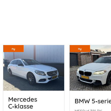
ny
ny
Mercedes
BMW 5‑seri
C‑klasse