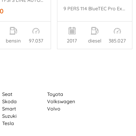
NAP! 1.0 TFSI S LINE AUTOMAAT SPORTBACK
9 PERS 114 BlueTEC Pro Extra Lang EURO 6
50
bensin
97.037
2017
diesel
385.027
Seat
Toyota
Skoda
Volkswagen
Smart
Volvo
Suzuki
Tesla