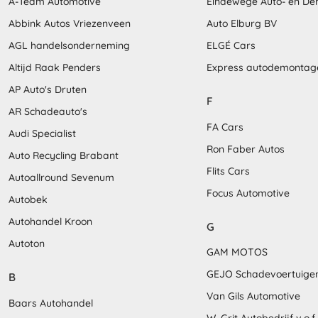
A-Team Automotive
Eindewege Auto- en D
Abbink Autos Vriezenveen
Auto Elburg BV
AGL handelsonderneming
ELGÉ Cars
Altijd Raak Penders
Express autodemontag
AP Auto's Druten
F
AR Schadeauto's
FA Cars
Audi Specialist
Ron Faber Autos
Auto Recycling Brabant
Flits Cars
Autoallround Sevenum
Focus Automotive
Autobek
Autohandel Kroon
G
Autoton
GAM MOTOS
GEJO Schadevoertuige
B
Van Gils Automotive
Baars Autohandel