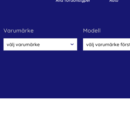
alla fordonstyper
auto
varumärke
modell