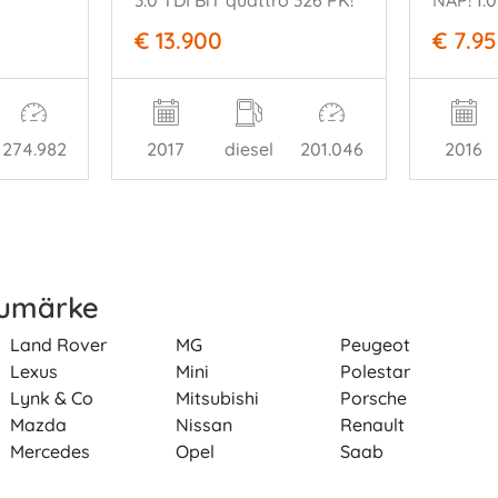
3.0 TDI BiT quattro 326 PK!
€ 13.900
€ 7.9
274.982
2017
diesel
201.046
2016
rumärke
Land Rover
MG
Peugeot
Lexus
Mini
Polestar
Lynk & Co
Mitsubishi
Porsche
Mazda
Nissan
Renault
Mercedes
Opel
Saab