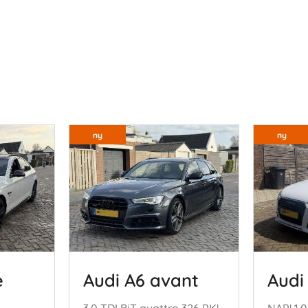
ny
ny
e
Audi A6 avant
Audi