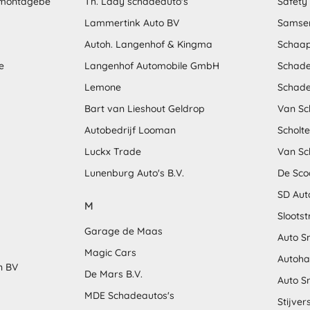
emontagebe
Th. Laay schadeauto's
Safety
Lammertink Auto BV
Samse
Autoh. Langenhof & Kingma
Schaap
e
Langenhof Automobile GmbH
Schade
Lemone
Schade
Bart van Lieshout Geldrop
Van Sc
Autobedrijf Looman
Scholt
Luckx Trade
Van Sc
Lunenburg Auto's B.V.
De Sco
SD Aut
M
Sloots
Garage de Maas
Auto S
Magic Cars
Autoha
n BV
De Mars B.V.
Auto S
MDE Schadeautos's
Stijver