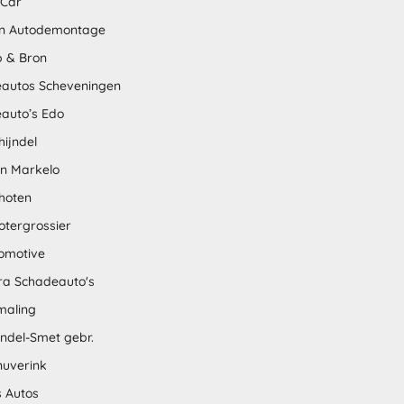
 Car
n Autodemontage
 & Bron
autos Scheveningen
auto’s Edo
hijndel
en Markelo
hoten
otergrossier
omotive
tra Schadeauto's
maling
ndel-Smet gebr.
nuverink
s Autos