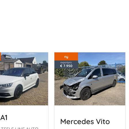
ny
exportpris
€ 7.950
 A1
Mercedes Vito