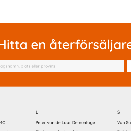
Hitta en återförsäljar
L
S
MMC
Peter van de Laar Demontage
Van S