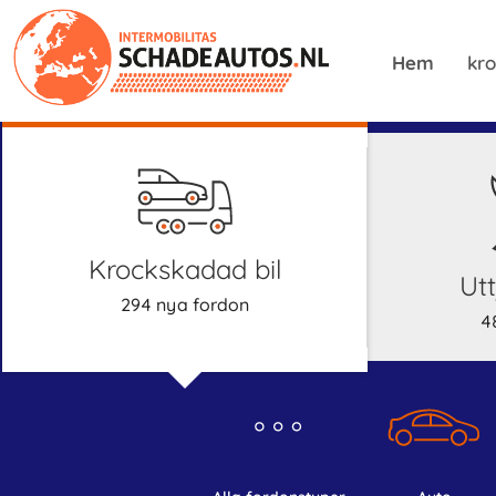
Hem
kro
krockskadad bil
U
294 nya fordon
4