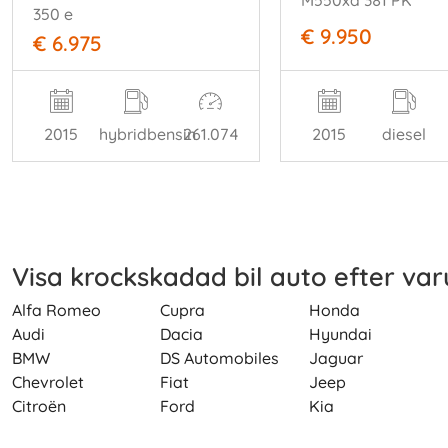
M550xd 381 PK
350 e
€ 9.950
€ 6.975
2015
hybridbensin
261.074
2015
diesel
Visa krockskadad bil auto efter va
Alfa Romeo
Cupra
Honda
Audi
Dacia
Hyundai
BMW
DS Automobiles
Jaguar
Chevrolet
Fiat
Jeep
Citroën
Ford
Kia