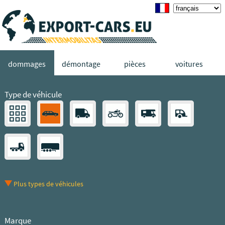
dommages
démontage
pièces
voitures
Type de véhicule
Plus types de véhicules
Marque