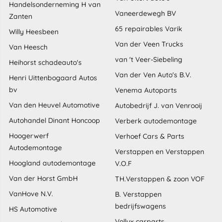
Handelsonderneming H van
Vaneerdewegh BV
Zanten
65 repairables Varik
Willy Heesbeen
Van der Veen Trucks
Van Heesch
van 't Veer-Siebeling
Heihorst schadeauto's
Van der Ven Auto's B.V.
Henri Uittenbogaard Autos
bv
Venema Autoparts
Van den Heuvel Automotive
Autobedrijf J. van Venrooij
Autohandel Dinant Honcoop
Verberk autodemontage
Hoogerwerf
Verhoef Cars & Parts
Autodemontage
Verstappen en Verstappen
Hoogland autodemontage
V.O.F
Van der Horst GmbH
TH.Verstappen & zoon VOF
VanHove N.V.
B. Verstappen
bedrijfswagens
HS Automotive
Vollux carparts