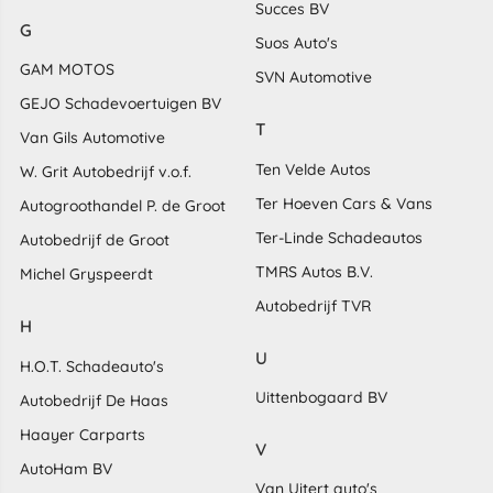
Succes BV
G
Suos Auto's
GAM MOTOS
SVN Automotive
GEJO Schadevoertuigen BV
T
Van Gils Automotive
Ten Velde Autos
W. Grit Autobedrijf v.o.f.
Ter Hoeven Cars & Vans
Autogroothandel P. de Groot
Ter-Linde Schadeautos
Autobedrijf de Groot
TMRS Autos B.V.
Michel Gryspeerdt
Autobedrijf TVR
H
U
H.O.T. Schadeauto's
Uittenbogaard BV
Autobedrijf De Haas
Haayer Carparts
V
AutoHam BV
Van Uitert auto's