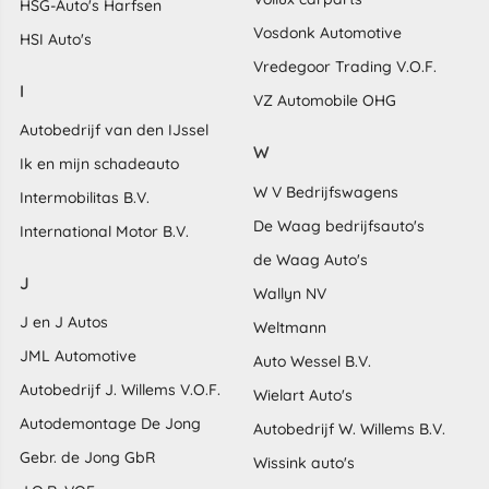
HSG-Auto's Harfsen
Vosdonk Automotive
HSI Auto's
Vredegoor Trading V.O.F.
I
VZ Automobile OHG
Autobedrijf van den IJssel
W
Ik en mijn schadeauto
W V Bedrijfswagens
Intermobilitas B.V.
De Waag bedrijfsauto's
International Motor B.V.
de Waag Auto's
J
Wallyn NV
J en J Autos
Weltmann
JML Automotive
Auto Wessel B.V.
Autobedrijf J. Willems V.O.F.
Wielart Auto's
Autodemontage De Jong
Autobedrijf W. Willems B.V.
Gebr. de Jong GbR
Wissink auto's