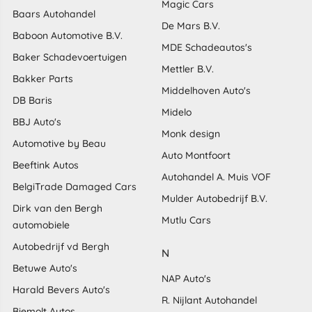
Magic Cars
Baars Autohandel
De Mars B.V.
Baboon Automotive B.V.
MDE Schadeautos's
Baker Schadevoertuigen
Mettler B.V.
Bakker Parts
Middelhoven Auto's
DB Baris
Midelo
BBJ Auto's
Monk design
Automotive by Beau
Auto Montfoort
Beeftink Autos
Autohandel A. Muis VOF
BelgiTrade Damaged Cars
Mulder Autobedrijf B.V.
Dirk van den Bergh
Mutlu Cars
automobiele
Autobedrijf vd Bergh
N
Betuwe Auto's
NAP Auto's
Harald Bevers Auto's
R. Nijlant Autohandel
Biemolt Autos