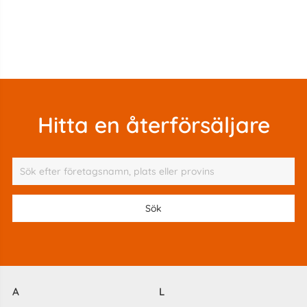
Hitta en återförsäljare
A
L