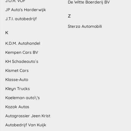
J.O.R. VOF
De Witte Boerderij BV
JP Auto's Harderwijk
Z
J.T.I. autobedrijf
Sterza Automobili
K
K.D.M. Autohandel
Kempen Cars BV
KH Schadeauto´s
Kismet Cars
Klasse-Auto
Kleyn Trucks
Koeleman auto\'s
Kozak Autos
Autogrossier Jeen Krist
Autobedrijf Van Kuijk