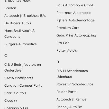
Brabantse Hoek
Paus Automobile GmbH
Bredon
Peterman Automobile
Autobedrijf Broekhuis B.V.
Pijffers Autodemontage
De Broers Auto's
Premium Cars
Hans Bruil Auto's &
Gebr. Prins Autorecycling
Caravans
Pro-Car
Burgers-Automotive
Putter Auto's
C
R
C & J Bedrijfsauto's en
Onderdelen
R & M Schadeautos
Udenhout
CAMA Motorparts
Ravestijn Schadeautos
Caravan Camper Parts
Relder Parts
Carrus auto's
Autobedrijf Remus
Cloud++
Rhenoy Auto BV
Collignon & Fils