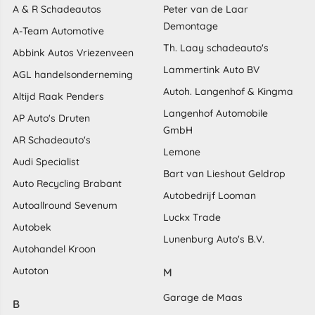
A & R Schadeautos
Peter van de Laar
Demontage
A-Team Automotive
Th. Laay schadeauto's
Abbink Autos Vriezenveen
Lammertink Auto BV
AGL handelsonderneming
Autoh. Langenhof & Kingma
Altijd Raak Penders
Langenhof Automobile
AP Auto's Druten
GmbH
AR Schadeauto's
Lemone
Audi Specialist
Bart van Lieshout Geldrop
Auto Recycling Brabant
Autobedrijf Looman
Autoallround Sevenum
Luckx Trade
Autobek
Lunenburg Auto's B.V.
Autohandel Kroon
Autoton
M
Garage de Maas
B