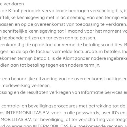
e verklaren.
de Klant periodiek vervallende bedragen verschuldigd is, i
ftelijke kennisgeving met in achtneming van een termijn va
 passen en op de overeenkomst van toepassing te verklaren.
n schriftelijke kennisgeving tot 1 maand voor het moment v
 hebbende prijzen en tarieven aan te passen.
reenkomstig de op de factuur vermelde betalingscondities. B
dagen na de op de factuur vermelde factuurdatum betalen. In
komen termijn betaalt, is de Klant zonder nadere ingebreke
dien aan tot betaling tegen een nadere termijn.
or een behoorlijke uitvoering van de overeenkomst nuttige e
le medewerking verlenen.
passing en de resultaten verkregen van Informatie Services 
e controle- en beveiligingsprocedures met betrekking tot de
ens INTERMOBILITAS B.V. voor in alle passwords, user ID's en 
ILITAS B.V. ter beveiliging, of ter verschaffing van toeg
rd overige aan INTERMOBILITAS B.V. toekomende rechten, v