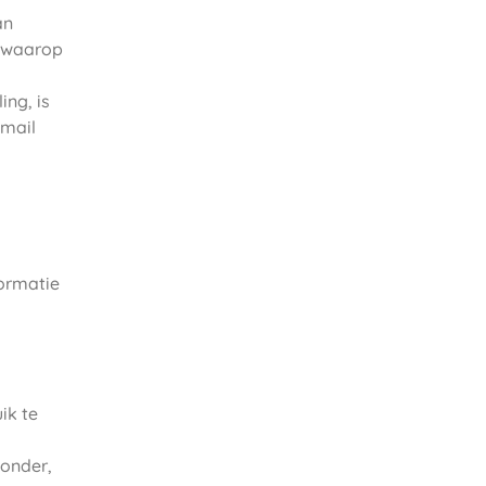
an
p waarop
ing, is
-mail
formatie
ik te
zonder,