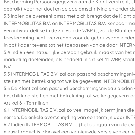
Bescherming Persoonsgegevens aan de Klant verstrekt, st
gebruikt voor het doel en de doelomschrijving en onder 
5.3 Indien de overeenkomst met zich brengt dat de Klant 
INTERMOBILITAS B.V. en INTERMOBILITAS B.V. kenbaar maak
verantwoordelijke in de zin van de WBP is, zal de Klant er
toestemming heeft verkregen voor de gebruiksdoeleinden 
in dat kader tevens tot het toepassen van de door INTERMOB
5.4 Indien een natuurlijke persoon gebruik maakt van het r
marketing doeleinden, als bedoeld in artikel 41 WBP, staa
B.V.
5.5 INTERMOBILITAS B.V. zal een passend beschermingsniv
stelt en met betrekking tot welke gegevens INTERMOBILIT
5.6 De Klant zal een passend beschermingsniveau bieden 
beschikking stelt en met betrekking tot welke gegevens d
Artikel 6 - Termijnen
6.1 INTERMOBILITAS B.V. zal zo veel mogelijk termijnen di
nemen. De enkele overschrijding van een termijn door INT
6.2 Indien INTERMOBILITAS B.V. bij het aangaan van de o
nieuw Product is, dan wel een vernieuwde versie van een 