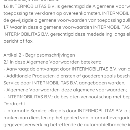
1.6 INTERMOBILITAS B.V. is gerechtigd de Algemene Voor
toepassing te verklaren op overeenkomsten. INTERMOBILITAS
de gewijzigde algemene voorwaarden van toepassing zull
1.7 Waar in deze algemene voorwaarden INTERMOBILITAS B.V.
INTERMOBILITAS B.V. gerechtigd deze mededeling langs ele
bericht of fax.
Artikel 2 - Begripsomschrijvingen
2.1 In deze Algemene Voorwaarden betekent:
- Aanvraag: de ontvangst door INTERMOBILITAS B.V. van d
- Additionele Producten: diensten of goederen zoals beschr
Service door INTERMOBILITAS B.V. aangeboden worden.
- Algemene Voorwaarden: deze algemene voorwaarden;
- INTERMOBILITAS B.V.: de besloten vennootschap met bep
Dordrecht
- Informatie Service: elke als door INTERMOBILITAS B.V. 
maken van diensten op het gebied van informatievergarin
gegevensverwerking betreffende de automobielbranche in h