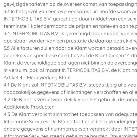
gewijzigde tarieven op de overeenkomst van toepassing t
3.3 In het geval van een overeenkomst uit hoofde waarvan 
INTERMOBILITAS B.V. gerechtigd door middel van een schri
tenminste 1 kalendermaand de prijzen en tarieven aan te
3.4 INTERMOBILITAS B.V. is gerechtigd door middel van ee
opeisbaar worden van een prestatie de daarop betrekking
3.5 Alle facturen zullen door de Klant worden betaald ove
gebreke van specifieke condities zal de Klant binnen 14 
Klant de verschuldigde bedragen niet binnen de overeenge
in verzuim, ook al maant INTERMOBILITAS B.V. de Klant na
Artikel 4 - Medewerking Klant
4.1 De Klant zal INTERMOBILITAS B.V. steeds tijdig alle vo
noodzakelijke gegevens of inlichtingen verschaffen en al
4.2 De Klant is verantwoordelijk voor het gebruik, de toe
Additionele Producten.
4.3 De Klant verplicht zich tot het toepassen van adequat
Informatie Services. De Klant staat er in het bijzonder jeg
andere gegevens of nummerreeksen verstrekt door INTERMOB
Informatie Services steeds geheim te houden. Onverminde