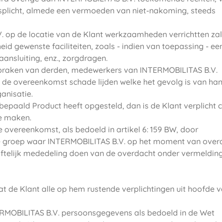
plicht, almede een vermoeden van niet-nakoming, steeds
. op de locatie van de Klant werkzaamheden verrichtten zal
id gewenste faciliteiten, zoals - indien van toepassing - ee
ansluiting, enz., zorgdragen.
nspraken van derden, medewerkers van INTERMOBILITAS B.V.
 de overeenkomst schade lijden welke het gevolg is van han
ganisatie.
bepaald Product heeft opgesteld, dan is de Klant verplicht
te maken.
 overeenkomst, als bedoeld in artikel 6: 159 BW, door
 groep waar INTERMOBILITAS B.V. op het moment van over
riftelijk mededeling doen van de overdacht onder vermeldin
at de Klant alle op hem rustende verplichtingen uit hoofde 
ERMOBILITAS B.V. persoonsgegevens als bedoeld in de Wet