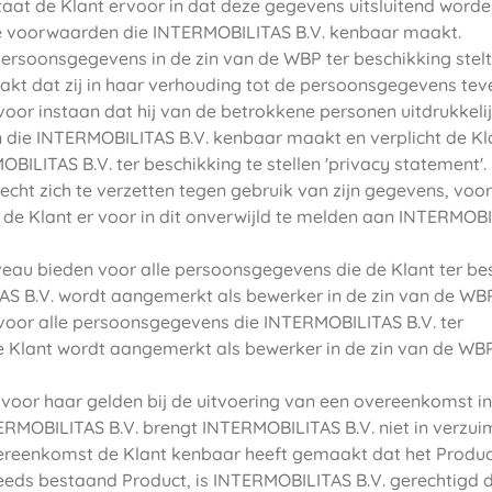
aat de Klant ervoor in dat deze gegevens uitsluitend word
de voorwaarden die INTERMOBILITAS B.V. kenbaar maakt.
persoonsgegevens in de zin van de WBP ter beschikking stel
t dat zij in haar verhouding tot de persoonsgegevens tev
 voor instaan dat hij van de betrokkene personen uitdrukkeli
die INTERMOBILITAS B.V. kenbaar maakt en verplicht de Kla
ILITAS B.V. ter beschikking te stellen 'privacy statement'.
echt zich te verzetten tegen gebruik van zijn gegevens, voor
t de Klant er voor in dit onverwijld te melden aan INTERMOB
eau bieden voor alle persoonsgegevens die de Klant ter be
AS B.V. wordt aangemerkt als bewerker in de zin van de WBP
voor alle persoonsgegevens die INTERMOBILITAS B.V. ter
e Klant wordt aangemerkt als bewerker in de zin van de WBP
e voor haar gelden bij de uitvoering van een overeenkomst in
ERMOBILITAS B.V. brengt INTERMOBILITAS B.V. niet in verzui
vereenkomst de Klant kenbaar heeft gemaakt dat het Produc
reeds bestaand Product, is INTERMOBILITAS B.V. gerechtigd 