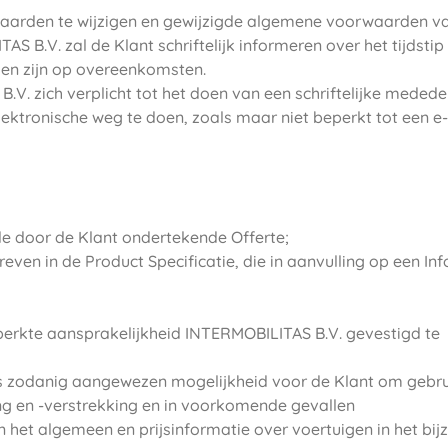
waarden te wijzigen en gewijzigde algemene voorwaarden v
 B.V. zal de Klant schriftelijk informeren over het tijdsti
en zijn op overeenkomsten.
 zich verplicht tot het doen van een schriftelijke mededel
ktronische weg te doen, zoals maar niet beperkt tot een e
e door de Klant ondertekende Offerte;
even in de Product Specificatie, die in aanvulling op een In
erkte aansprakelijkheid INTERMOBILITAS B.V. gevestigd te
als zodanig aangewezen mogelijkheid voor de Klant om gebru
g en -verstrekking en in voorkomende gevallen
et algemeen en prijsinformatie over voertuigen in het bij