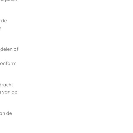
 de
n
delen of
 conform
dracht
g van de
van de