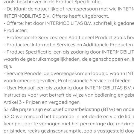
zoals beschreven in de Product Specificatie.
- De Klant: de natuurlijke of rechtspersoon met wie INTE
INTERMOBILITAS B.V. Offerte heeft uitgebracht.
- Offerte: het door INTERMOBILITAS B.V. schriftelijk ged
Producten;
- Professionele Services: een Additioneel Product zoals 
- Producten: Informatie Services en Additionele Producten.
- Product Specificatie: een als zodanig door INTERMOBILI
waarin de gebruiksmogelijkheden, de eigenschappen en, i
zijn.
- Service Periode: de overeengekomen looptijd waarin IN
voorkomende gevallen, Professionele Service zal bieden.
- User Manual: een als zodanig door INTERMOBILITAS B.V.
instructies voor wat betreft de wijze van bediening en ge
Artikel 3 - Prijzen en vergoedingen
3.1 Alle prijzen zijn exclusief omzetbelasting (BTW) en a
3.2 Onverminderd het bepaalde in het derde en vierde lid
keer per jaar te verhogen met het percentage dat maximaa
prijsindex, reeks gezinsconsumptie, zoals vastgesteld doo