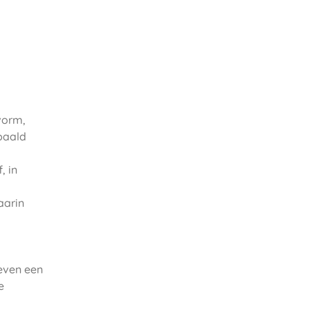
vorm,
paald
, in
aarin
even een
e