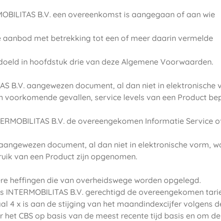
RMOBILITAS B.V. een overeenkomst is aangegaan of aan wie
ane aanbod met betrekking tot een of meer daarin vermelde
bedoeld in hoofdstuk drie van deze Algemene Voorwaarden.
TAS B.V. aangewezen document, al dan niet in elektronische 
n voorkomende gevallen, service levels van een Product be
TERMOBILITAS B.V. de overeengekomen Informatie Service of
 aangewezen document, al dan niet in elektronische vorm, w
bruik van een Product zijn opgenomen.
ndere heffingen die van overheidswege worden opgelegd.
, is INTERMOBILITAS B.V. gerechtigd de overeengekomen tari
l 4 x is aan de stijging van het maandindexcijfer volgens d
r het CBS op basis van de meest recente tijd basis en om de