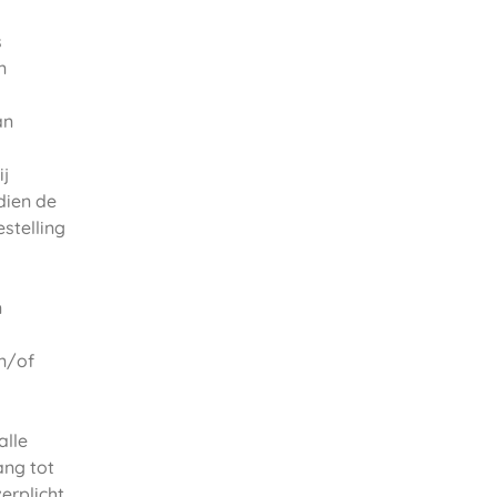
s
n
an
ij
dien de
stelling
n
en/of
alle
ang tot
erplicht