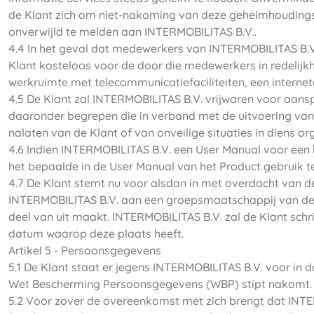
de Klant zich om niet-nakoming van deze geheimhoudings
onverwijld te melden aan INTERMOBILITAS B.V..
4.4 In het geval dat medewerkers van INTERMOBILITAS B.V
Klant kosteloos voor de door die medewerkers in redelijkhe
werkruimte met telecommunicatiefaciliteiten, een interneta
4.5 De Klant zal INTERMOBILITAS B.V. vrijwaren voor aa
daaronder begrepen die in verband met de uitvoering van
nalaten van de Klant of van onveilige situaties in diens or
4.6 Indien INTERMOBILITAS B.V. een User Manual voor een 
het bepaalde in de User Manual van het Product gebruik 
4.7 De Klant stemt nu voor alsdan in met overdacht van de
INTERMOBILITAS B.V. aan een groepsmaatschappij van de
deel van uit maakt. INTERMOBILITAS B.V. zal de Klant sch
datum waarop deze plaats heeft.
Artikel 5 - Persoonsgegevens
5.1 De Klant staat er jegens INTERMOBILITAS B.V. voor in d
Wet Bescherming Persoonsgegevens (WBP) stipt nakomt.
5.2 Voor zover de overeenkomst met zich brengt dat INT