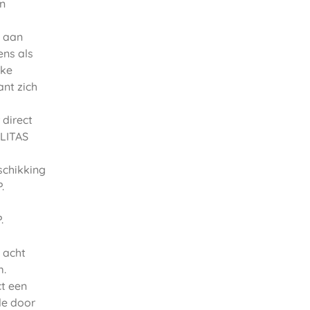
en
t aan
ens als
jke
nt zich
 direct
ILITAS
schikking
.
.
 acht
m.
t een
de door