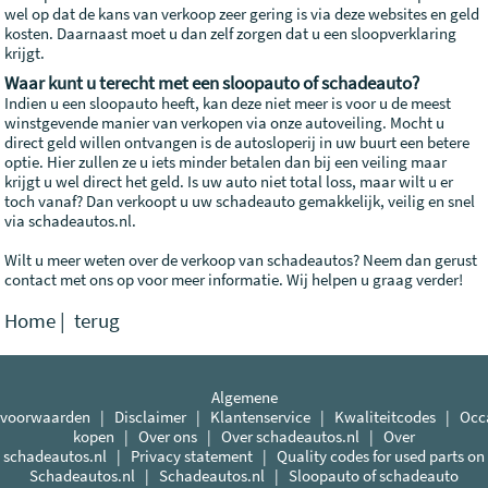
wel op dat de kans van verkoop zeer gering is via deze websites en geld
kosten. Daarnaast moet u dan zelf zorgen dat u een sloopverklaring
krijgt.
Waar kunt u terecht met een sloopauto of schadeauto?
Indien u een sloopauto heeft, kan deze niet meer is voor u de meest
winstgevende manier van verkopen via onze autoveiling. Mocht u
direct geld willen ontvangen is de autosloperij in uw buurt een betere
optie. Hier zullen ze u iets minder betalen dan bij een veiling maar
krijgt u wel direct het geld. Is uw auto niet total loss, maar wilt u er
toch vanaf? Dan verkoopt u uw schadeauto gemakkelijk, veilig en snel
via schadeautos.nl.
Wilt u meer weten over de verkoop van schadeautos? Neem dan gerust
contact met ons op voor meer informatie. Wij helpen u graag verder!
Home
|
terug
Algemene
voorwaarden
|
Disclaimer
|
Klantenservice
|
Kwaliteitcodes
|
Occ
kopen
|
Over ons
|
Over schadeautos.nl
|
Over
schadeautos.nl
|
Privacy statement
|
Quality codes for used parts on
Schadeautos.nl
|
Schadeautos.nl
|
Sloopauto of schadeauto