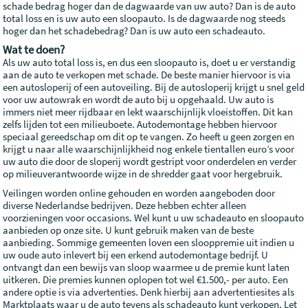
schade bedrag hoger dan de dagwaarde van uw auto? Dan is de auto
total loss en is uw auto een sloopauto. Is de dagwaarde nog steeds
hoger dan het schadebedrag? Dan is uw auto een schadeauto.
Wat te doen?
Als uw auto total loss is, en dus een sloopauto is, doet u er verstandig
aan de auto te verkopen met schade. De beste manier hiervoor is via
een autosloperij of een autoveiling. Bij de autosloperij krijgt u snel geld
voor uw autowrak en wordt de auto bij u opgehaald. Uw auto is
immers niet meer rijdbaar en lekt waarschijnlijk vloeistoffen. Dit kan
zelfs lijden tot een milieuboete. Autodemontage hebben hiervoor
speciaal gereedschap om dit op te vangen. Zo heeft u geen zorgen en
krijgt u naar alle waarschijnlijkheid nog enkele tientallen euro’s voor
uw auto die door de sloperij wordt gestript voor onderdelen en verder
op milieuverantwoorde wijze in de shredder gaat voor hergebruik.
Veilingen worden online gehouden en worden aangeboden door
diverse Nederlandse bedrijven. Deze hebben echter alleen
voorzieningen voor occasions. Wel kunt u uw schadeauto en sloopauto
aanbieden op onze site. U kunt gebruik maken van de beste
aanbieding. Sommige gemeenten loven een slooppremie uit indien u
uw oude auto inlevert bij een erkend autodemontage bedrijf. U
ontvangt dan een bewijs van sloop waarmee u de premie kunt laten
uitkeren. Die premies kunnen oplopen tot wel €1.500,- per auto. Een
andere optie is via advertenties. Denk hierbij aan advertentiesites als
Marktplaats waar u de auto tevens als schadeauto kunt verkopen. Let