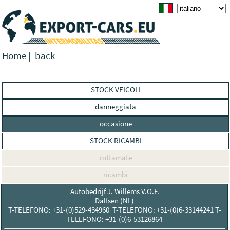
Home
|
back
STOCK VEICOLI
danneggiata
occasione
STOCK RICAMBI
rottamate
ricambi
Autobedrijf J. Willems V.O.F.
Dalfsen (NL)
T-TELEFONO: +31-(0)529-434960 T-TELEFONO: +31-(0)6-33144241 T-
TELEFONO: +31-(0)6-53126864