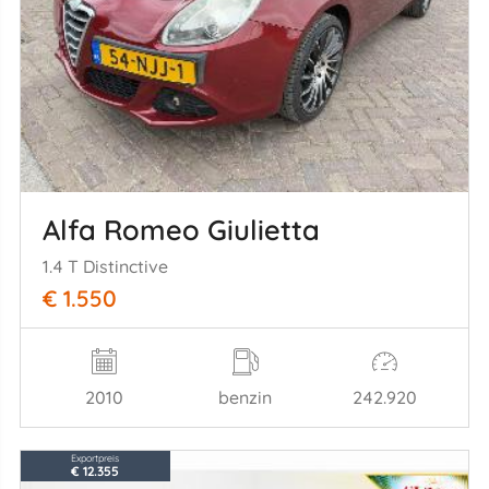
Alfa Romeo Giulietta
1.4 T Distinctive
€ 1.550
2010
benzin
242.920
Exportpreis
€ 12.355