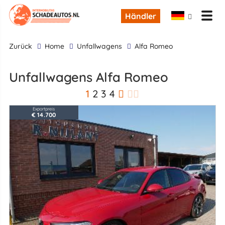
Händler
zurück
Home
Unfallwagens
Alfa Romeo
Unfallwagens Alfa Romeo
1
2
3
4
Exportpreis
€ 14.700