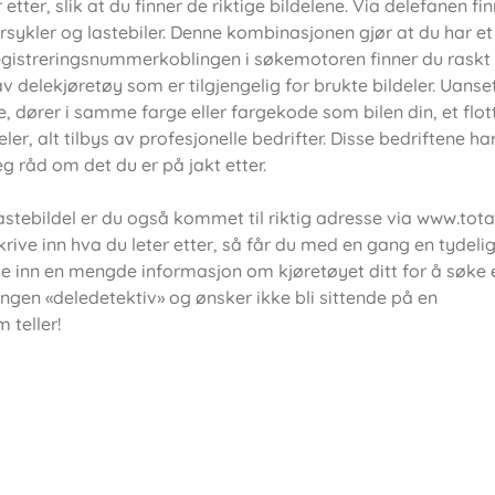
r, slik at du finner de riktige bildelene. Via delefanen fin
orsykler og lastebiler. Denne kombinasjonen gjør at du har et
a registreringsnummerkoblingen i søkemotoren finner du raskt
 av delekjøretøy som er tilgjengelig for brukte bildeler. Uans
e, dører i samme farge eller fargekode som bilen din, et flot
eler, alt tilbys av profesjonelle bedrifter. Disse bedriftene ha
g råd om det du er på jakt etter.
 lastebildel er du også kommet til riktig adresse via www.total
e inn hva du leter etter, så får du med en gang en tydelig
ylle inn en mengde informasjon om kjøretøyet ditt for å søke 
ingen «deledetektiv» og ønsker ikke bli sittende på en
 teller!