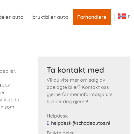
deler auto
bruktbiler auto
Forhandlere
Ta kontakt med
debiler,
Vil du vite mer om salg av
os.nl
ødelagte biler? Kontakt oss
ver
gjerne for mer informasjon. Vi
lik at du
hjelper deg gjerne!
jon som
Helpdesk
helpdesk@schadeautos.nl
Brukte deler