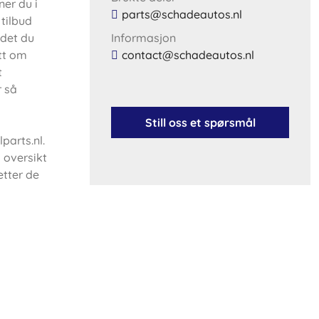
ner du i
parts@schadeautos.nl
 tilbud
 det du
Informasjon
ett om
contact@schadeautos.nl
t
r så
Still oss et spørsmål
parts.nl.
 oversikt
etter de