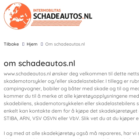
tilbake
Hjem
om schadeautos.nl
om schadeautos.nl
www.schadeautos.nl ønsker deg velkommen til dette nettst
skademotorsykler og/eller skadelastebiler. I tillegg er rub
campingvogner, bobiler og båter med skade og til og med
kommer du til å merke at alle kjøretøyopplysningene med d
skadebilens, skademotorsykkelen eller skadelastebilens sta
enkelt kan kontakte dem for å kjøpe det skadekjøretøyet 
STIBA, ARN, VSV OSVN eller VbV. Slik vet du at du kjøper e
I og med at alle skadekjøretøy også må repareres, har vi sp