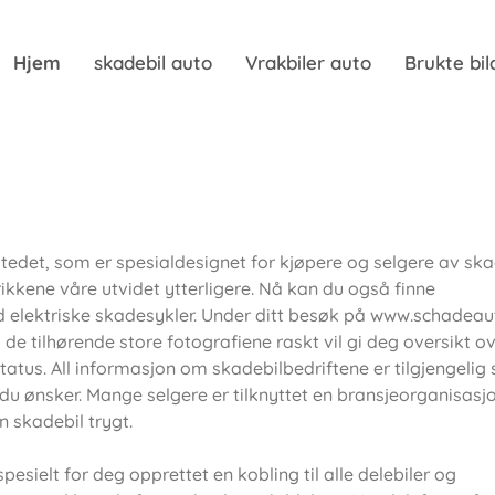
Hjem
skadebil auto
Vrakbiler auto
Brukte bil
edet, som er spesialdesignet for kjøpere og selgere av ska
rikkene våre utvidet ytterligere. Nå kan du også finne
 elektriske skadesykler. Under ditt besøk på www.schadeaut
e tilhørende store fotografiene raskt vil gi deg oversikt o
tus. All informasjon om skadebilbedriftene er tilgjengelig s
du ønsker. Mange selgere er tilknyttet en bransjeorganisas
n skadebil trygt.
esielt for deg opprettet en kobling til alle delebiler og