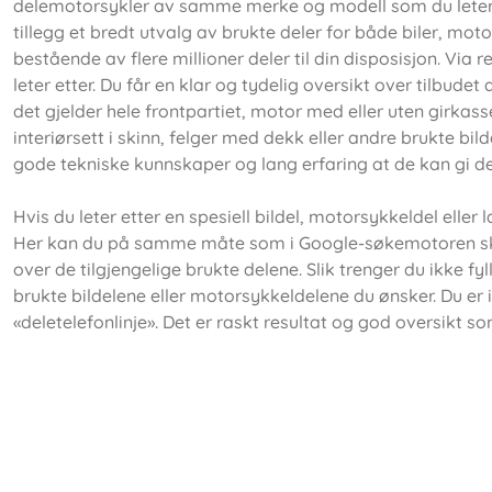
delemotorsykler av samme merke og modell som du leter ette
tillegg et bredt utvalg av brukte deler for både biler, mot
bestående av flere millioner deler til din disposisjon. Vi
leter etter. Du får en klar og tydelig oversikt over tilbudet
det gjelder hele frontpartiet, motor med eller uten girkass
interiørsett i skinn, felger med dekk eller andre brukte bild
gode tekniske kunnskaper og lang erfaring at de kan gi de
Hvis du leter etter en spesiell bildel, motorsykkeldel eller
Her kan du på samme måte som i Google-søkemotoren skriv
over de tilgjengelige brukte delene. Slik trenger du ikke f
brukte bildelene eller motorsykkeldelene du ønsker. Du er 
«deletelefonlinje». Det er raskt resultat og god oversikt som