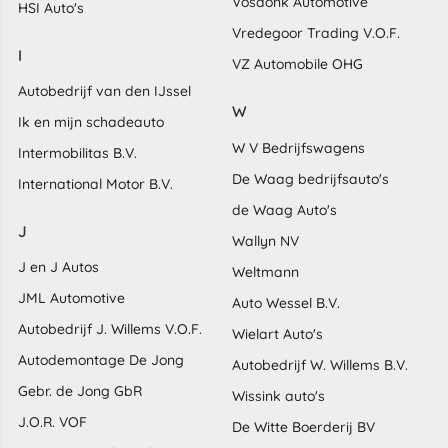
Vosdonk Automotive
HSI Auto's
Vredegoor Trading V.O.F.
I
VZ Automobile OHG
Autobedrijf van den IJssel
W
Ik en mijn schadeauto
W V Bedrijfswagens
Intermobilitas B.V.
De Waag bedrijfsauto's
International Motor B.V.
de Waag Auto's
J
Wallyn NV
J en J Autos
Weltmann
JML Automotive
Auto Wessel B.V.
Autobedrijf J. Willems V.O.F.
Wielart Auto's
Autodemontage De Jong
Autobedrijf W. Willems B.V.
Gebr. de Jong GbR
Wissink auto's
J.O.R. VOF
De Witte Boerderij BV