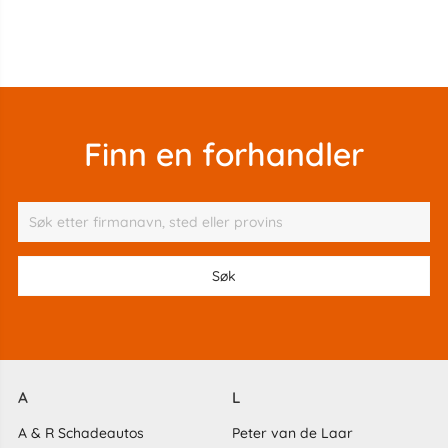
Finn en forhandler
A
L
A & R Schadeautos
Peter van de Laar