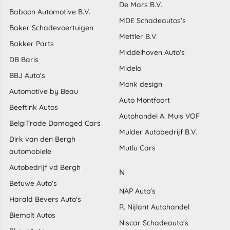
De Mars B.V.
Baboon Automotive B.V.
MDE Schadeautos's
Baker Schadevoertuigen
Mettler B.V.
Bakker Parts
Middelhoven Auto's
DB Baris
Midelo
BBJ Auto's
Monk design
Automotive by Beau
Auto Montfoort
Beeftink Autos
Autohandel A. Muis VOF
BelgiTrade Damaged Cars
Mulder Autobedrijf B.V.
Dirk van den Bergh
Mutlu Cars
automobiele
Autobedrijf vd Bergh
N
Betuwe Auto's
NAP Auto's
Harald Bevers Auto's
R. Nijlant Autohandel
Biemolt Autos
Niscar Schadeauto's