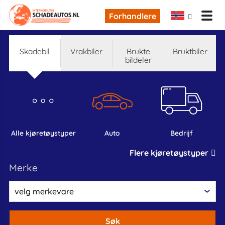
Forhandlere
skadebil
Vrakbiler
Brukte
bruktbiler
bildeler
alle kjøretøystyper
auto
bedrijf
Flere kjøretøystyper
Merke
Søk