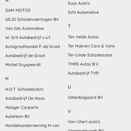
Suos Auto's
GAM MOTOS
SVN Automotive
GEJO Schadevoertuigen BV
T
Van Gils Automotive
Ten Velde Autos
W. Grit Autobedrijf v.o.f.
Ter Hoeven Cars & Vans
Autogroothandel P. de Groot
Ter-Linde Schadeautos
Autobedrijf de Groot
TMRS Autos B.V.
Michel Gryspeerdt
Autobedrijf TVR
H
U
H.O.T. Schadeauto's
Uittenbogaard BV
Autobedrijf De Haas
Haayer Carparts
V
AutoHam BV
Van Uitert auto's
Handelsonderneming H van
Vaneerdewegh BV