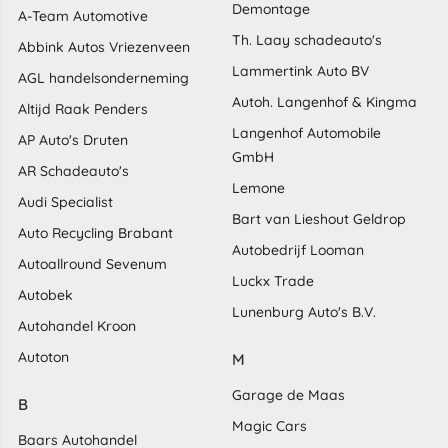
Demontage
A-Team Automotive
Th. Laay schadeauto's
Abbink Autos Vriezenveen
Lammertink Auto BV
AGL handelsonderneming
Autoh. Langenhof & Kingma
Altijd Raak Penders
Langenhof Automobile
AP Auto's Druten
GmbH
AR Schadeauto's
Lemone
Audi Specialist
Bart van Lieshout Geldrop
Auto Recycling Brabant
Autobedrijf Looman
Autoallround Sevenum
Luckx Trade
Autobek
Lunenburg Auto's B.V.
Autohandel Kroon
Autoton
M
Garage de Maas
B
Magic Cars
Baars Autohandel