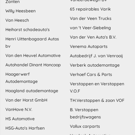
Zanten
65 repairables Varik
Willy Heesbeen
Van der Veen Trucks
Van Heesch
van 't Veer-Siebeling
Heihorst schadeauto's
Van der Ven Auto's B.V.
Henri Uittenbogaard Autos
bv
Venema Autoparts
Van den Heuvel Automotive
Autobedrijf J. van Venrooij
Autohandel Dinant Honcoop
Verberk autodemontage
Hoogerwerf
Verhoef Cars & Parts
Autodemontage
Verstappen en Verstappen
Hoogland autodemontage
V.O.F
Van der Horst GmbH
TH.Verstappen & zoon VOF
VanHove N.V.
B. Verstappen
bedrijfswagens
HS Automotive
Vollux carparts
HSG-Auto's Harfsen