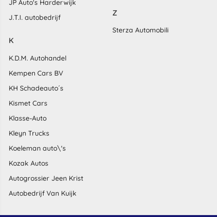
JP Auto's Harderwijk
Z
J.T.I. autobedrijf
Sterza Automobili
K
K.D.M. Autohandel
Kempen Cars BV
KH Schadeauto´s
Kismet Cars
Klasse-Auto
Kleyn Trucks
Koeleman auto\'s
Kozak Autos
Autogrossier Jeen Krist
Autobedrijf Van Kuijk