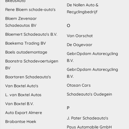
BkeusAuto
De Nollen Auto &
Rene Bloem schade-auto's
Recyclingbedrijf
Bloem Zevenaar
O
Schadeautos BV
Bloemert Schadeauto's B.V.
Van Oorschot
Boekema Trading BV
De Ooyevaar
Boels autodemontage
Gebr.Opdam Autorecycling
B.V.
Boonstra Schadevoertuigen
BV
Gebr.Opdam Autorecycling
B.V.
Boortoren Schadeauto's
Otosan Cars
Van Boxtel Auto's
Schadeauto's Oudegein
L. van Boxtel Autos
Van Boxtel B.V.
P
Auto Export Almere
J. Pater Schadeauto's
Brabantse Hoek
Paus Automobile GmbH