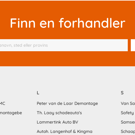
Finn en forhandler
L
S
MMC
Peter van de Laar Demontage
Van S
emontagebe
Th. Laay schadeauto's
Safety
Lammertink Auto BV
Samse
Autoh. Langenhof & Kingma
Schaap