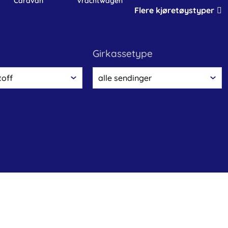
caravan
vrachtwagen
Flere kjøretøystyper
girkassetype