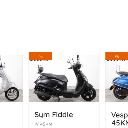
ny
ny
Sym Fiddle
Vesp
45K
IV 45KM