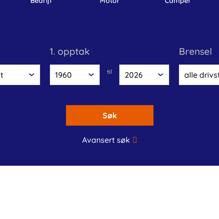
bedrijf
motor
camper
1. opptak
brensel
til
Søk
Avansert søk