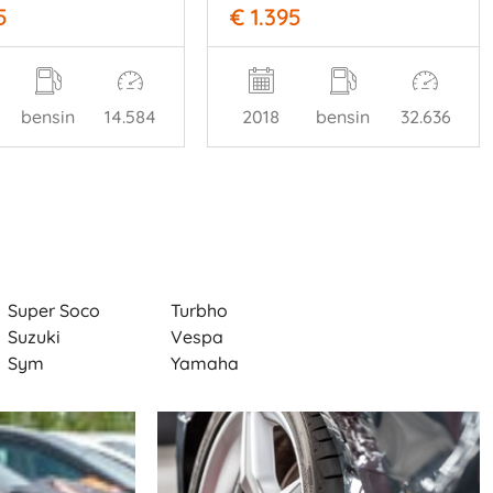
5
€ 1.395
bensin
14.584
2018
bensin
32.636
Super Soco
Turbho
Suzuki
Vespa
Sym
Yamaha