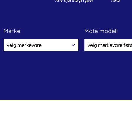
alle kjøretøystyper
auto
Merke
Mote modell