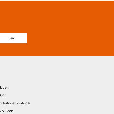
abben
 Car
n Autodemontage
 & Bron