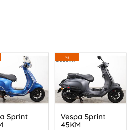
ny
a Sprint
Vespa Sprint
M
45KM