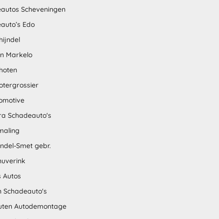
autos Scheveningen
auto’s Edo
hijndel
en Markelo
hoten
otergrossier
omotive
tra Schadeauto's
maling
ndel-Smet gebr.
nuverink
s Autos
n Schadeauto's
uten Autodemontage