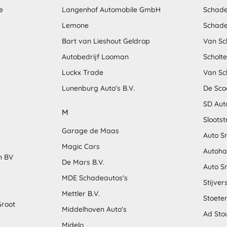
e
Langenhof Automobile GmbH
Schade
Lemone
Schade
Bart van Lieshout Geldrop
Van Sc
Autobedrijf Looman
Scholt
Luckx Trade
Van Sc
Lunenburg Auto's B.V.
De Sco
SD Aut
M
Sloots
Garage de Maas
Auto S
Magic Cars
Autoha
n BV
De Mars B.V.
Auto S
MDE Schadeautos's
Stijver
Mettler B.V.
Stoete
Groot
Middelhoven Auto's
Ad Sto
Midelo