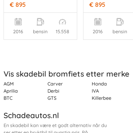
€ 895
€ 895
2016
bensin
15.558
2016
bensin
Vis skadebil bromfiets etter merke
AGM
Carver
Honda
Aprilia
Derbi
IVA
BTC
GTS
Killerbee
Schadeautos.nl
En skadebil kan være et godt alternativ når du
ser etter en bruktbil til gunstig pris. På