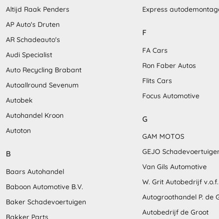
Altijd Raak Penders
Express autodemontag
AP Auto's Druten
F
AR Schadeauto's
FA Cars
Audi Specialist
Ron Faber Autos
Auto Recycling Brabant
Flits Cars
Autoallround Sevenum
Focus Automotive
Autobek
Autohandel Kroon
G
Autoton
GAM MOTOS
GEJO Schadevoertuige
B
Van Gils Automotive
Baars Autohandel
W. Grit Autobedrijf v.o.f.
Baboon Automotive B.V.
Autogroothandel P. de 
Baker Schadevoertuigen
Autobedrijf de Groot
Bakker Parts