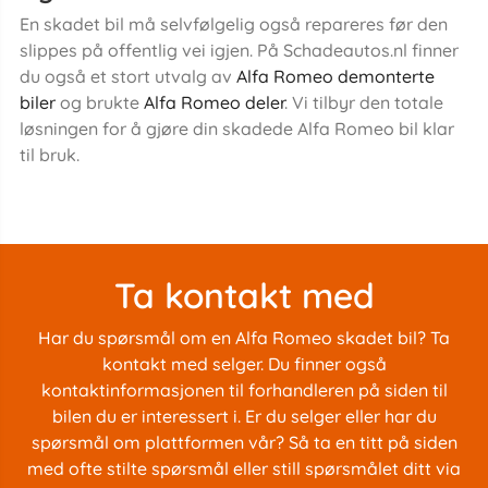
En skadet bil må selvfølgelig også repareres før den
slippes på offentlig vei igjen. På Schadeautos.nl finner
du også et stort utvalg av
Alfa Romeo demonterte
biler
og brukte
Alfa Romeo deler
. Vi tilbyr den totale
løsningen for å gjøre din skadede Alfa Romeo bil klar
til bruk.
Ta kontakt med
Har du spørsmål om en Alfa Romeo skadet bil? Ta
kontakt med selger. Du finner også
kontaktinformasjonen til forhandleren på siden til
bilen du er interessert i. Er du selger eller har du
spørsmål om plattformen vår? Så ta en titt på siden
med
ofte stilte spørsmål
eller still spørsmålet ditt via