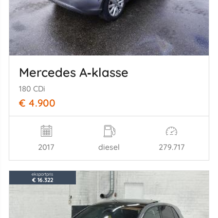
Mercedes A‑klasse
180 CDi
€ 4.900
2017
diesel
279.717
eksportpris
€ 16.322