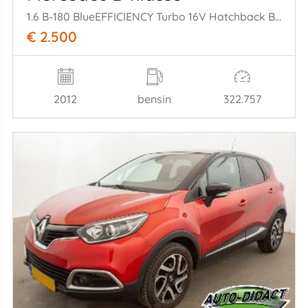
1.6 B-180 BlueEFFICIENCY Turbo 16V Hatchback Benzine 1.595cc 90kW (122pk) FWD
€ 2.500
2012
bensin
322.757