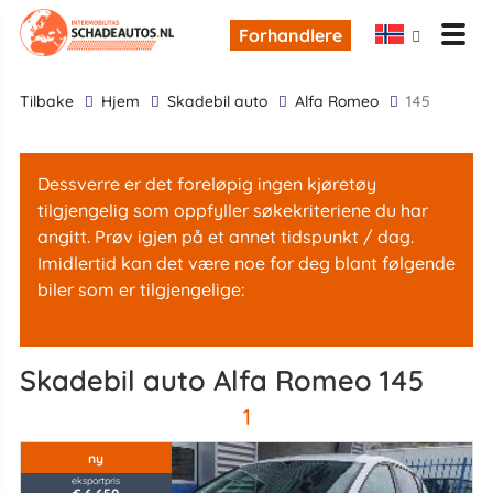
Forhandlere
tilbake
Hjem
skadebil auto
Alfa Romeo
145
Dessverre er det foreløpig ingen kjøretøy
tilgjengelig som oppfyller søkekriteriene du har
angitt. Prøv igjen på et annet tidspunkt / dag.
Imidlertid kan det være noe for deg blant følgende
biler som er tilgjengelige:
skadebil auto Alfa Romeo 145
1
ny
eksportpris