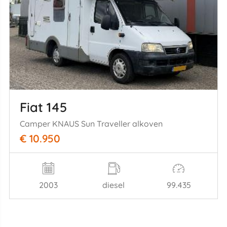
Fiat 145
Camper KNAUS Sun Traveller alkoven
€ 10.950
2003
diesel
99.435