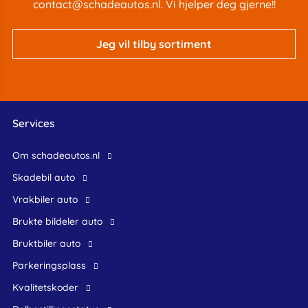
contact@schadeautos.nl
. Vi hjelper deg gjerne!!
Jeg vil tilby sortiment
Services
Om schadeautos.nl
skadebil auto
Vrakbiler auto
Brukte bildeler auto
bruktbiler auto
Parkeringsplass
Kvalitetskoder