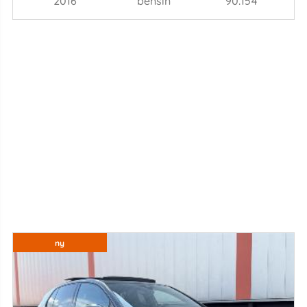
2016
bensin
90.154
ny