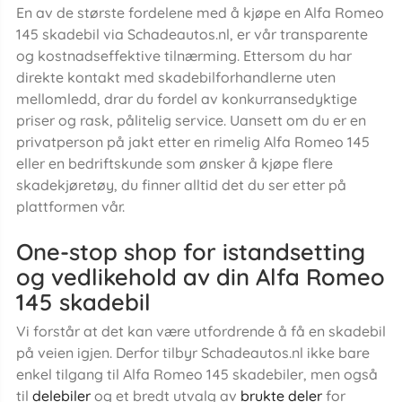
En av de største fordelene med å kjøpe en Alfa Romeo
145 skadebil via Schadeautos.nl, er vår transparente
og kostnadseffektive tilnærming. Ettersom du har
direkte kontakt med skadebilforhandlerne uten
mellomledd, drar du fordel av konkurransedyktige
priser og rask, pålitelig service. Uansett om du er en
privatperson på jakt etter en rimelig Alfa Romeo 145
eller en bedriftskunde som ønsker å kjøpe flere
skadekjøretøy, du finner alltid det du ser etter på
plattformen vår.
One-stop shop for istandsetting
og vedlikehold av din Alfa Romeo
145 skadebil
Vi forstår at det kan være utfordrende å få en skadebil
på veien igjen. Derfor tilbyr Schadeautos.nl ikke bare
enkel tilgang til Alfa Romeo 145 skadebiler, men også
til
delebiler
og et bredt utvalg av
brukte deler
for