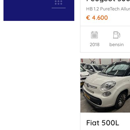
HB 1.2 PureTech All
€ 4.600
2018
bensin
Fiat 500L