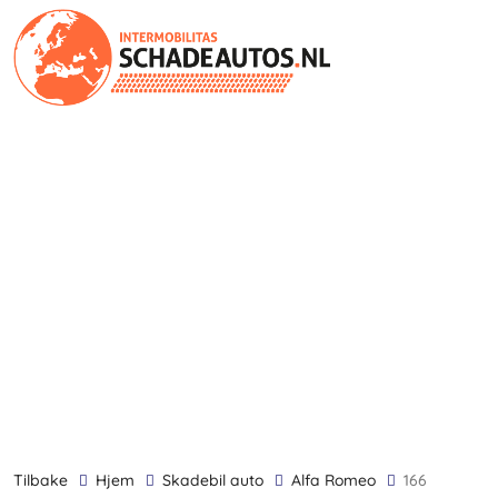
tilbake
Hjem
skadebil auto
Alfa Romeo
166