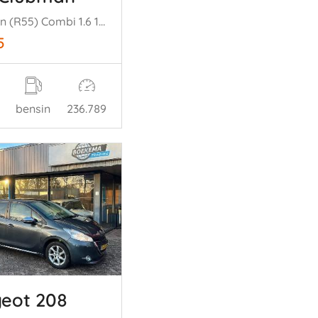
Clubman (R55) Combi 1.6 16V Cooper S (N14-B16A) [128kW] (08-2007/07-2= 010)
5
bensin
236.789
eot 208