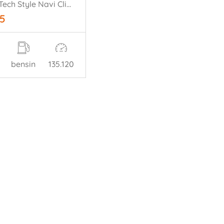
1.2 PureTech Style Navi Climate Cruise PDC
75
bensin
135.120