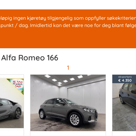
løpig ingen kjøretøy tilgjengelig som oppfyller søkekriterien
spunkt / dag. Imidlertid kan det være noe for deg blant følg
o Alfa Romeo 166
1
eksportpris
€ 4.350