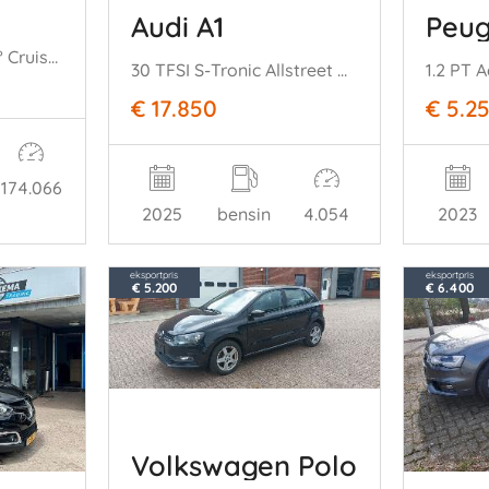
Audi A1
Peug
Coupe LED H/K 360° Cruise SHZ
30 TFSI S-Tronic Allstreet Navi Clima
1.2 PT 
€ 17.850
€ 5.2
174.066
2025
bensin
4.054
2023
eksportpris
eksportpris
€ 5.200
€ 6.400
Volkswagen Polo