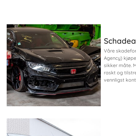
Schadea
Våre skadefor
Agency) kjøper
sikker måte. M
raskt og tilst
vennligst kon