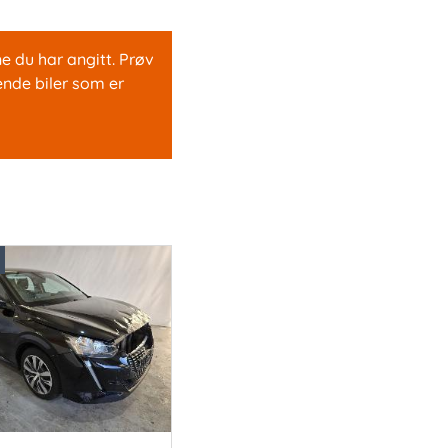
e du har angitt. Prøv
ende biler som er