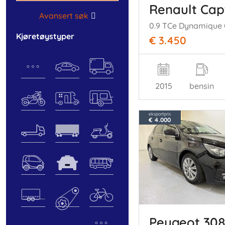
Renault Cap
Avansert søk
kjøretøystyper
€ 3.450
2015
bensin
eksportpris
€ 4.000
Peugeot 30