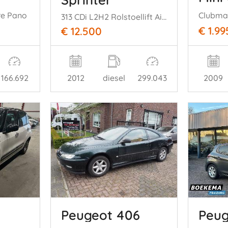
ure Pano
313 CDi L2H2 Rolstoellift Airco Automaat 95KW Euro 5
€ 1.99
€ 12.500
166.692
2009
2012
diesel
299.043
Peugeot 406
Peug