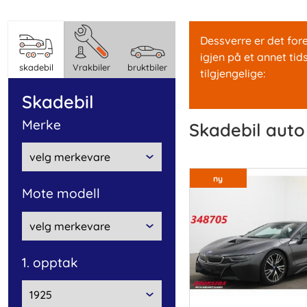
Dessverre er det fore
igjen på et annet tid
skadebil
Vrakbiler
bruktbiler
tilgjengelige:
skadebil
Merke
skadebil aut
ny
Mote modell
1. opptak