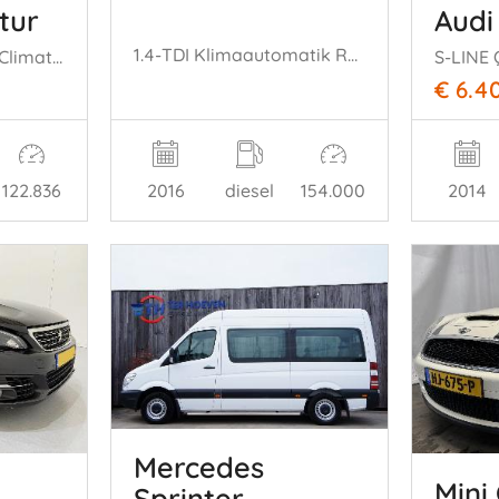
tur
Audi
1.4-TDI Klimaautomatik Regensensor leren stuurwiel mistlampen Front-Radar Brake Assist Elektrische ramen Elektrische-spiegels met verwarming Centrale vergrendeling met afstandsbediening Start-Stop systeem 15-inch velgen
0.9 TCe Dynamique Climate Stoelverwarming Cruise
€ 6.4
122.836
2016
diesel
154.000
2014
Mercedes
8
Mini
Sprinter