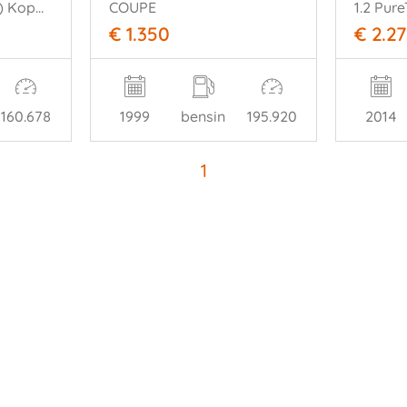
0.9 ( Panoramadak ) Koppaking stuk
COUPE
€ 1.350
€ 2.2
160.678
1999
bensin
195.920
2014
1