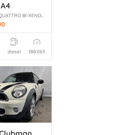
 A4
S-LINE QUATTRO BI-XENON AUTOMAAT PANORAMADAK
00
diesel
188.063
 Clubman