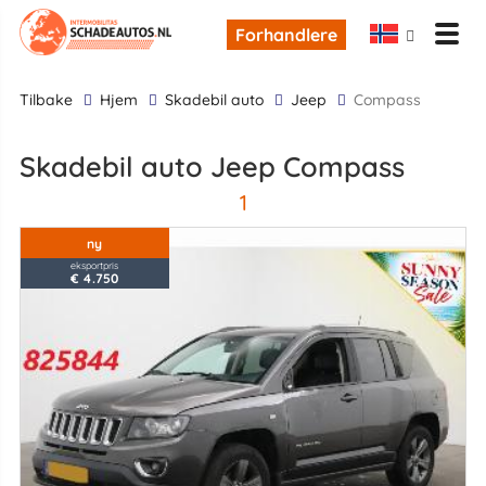
Forhandlere
tilbake
Hjem
skadebil auto
Jeep
Compass
skadebil auto Jeep Compass
1
ny
eksportpris
€ 4.750