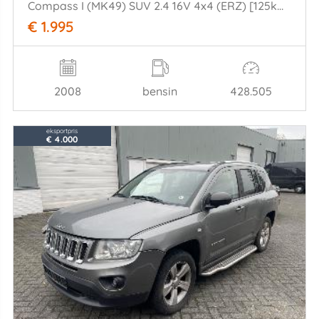
Compass I (MK49) SUV 2.4 16V 4x4 (ERZ) [125kW] (09-2006/12-2016)
€ 1.995
2008
bensin
428.505
eksportpris
€ 4.000