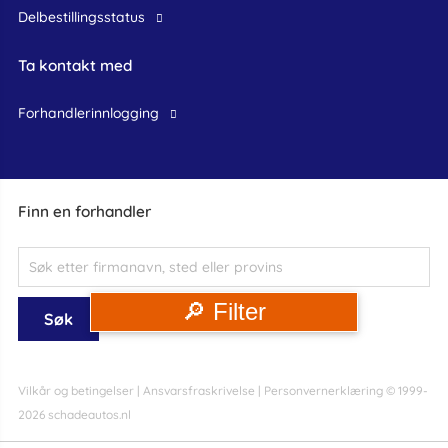
Delbestillingsstatus
Ta kontakt med
forhandlerinnlogging
Finn en forhandler
🔎 Filter
Vilkår og betingelser
|
Ansvarsfraskrivelse
|
Personvernerklæring
© 1999-
2026 schadeautos.nl