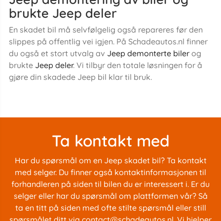
brukte Jeep deler
En skadet bil må selvfølgelig også repareres før den
slippes på offentlig vei igjen. På Schadeautos.nl finner
du også et stort utvalg av
Jeep demonterte biler
og
brukte
Jeep deler
. Vi tilbyr den totale løsningen for å
gjøre din skadede Jeep bil klar til bruk.
Ta kontakt med
Har du spørsmål om en Jeep skadet bil? Ta kontakt
med selger. Du finner også kontaktinformasjonen til
forhandleren på siden til bilen du er interessert i. Er du
selger eller har du spørsmål om plattformen vår? Så
ta en titt på siden med
ofte stilte spørsmål
eller still
spørsmålet ditt via
contact@schadeautos.nl
. Vi hjelper