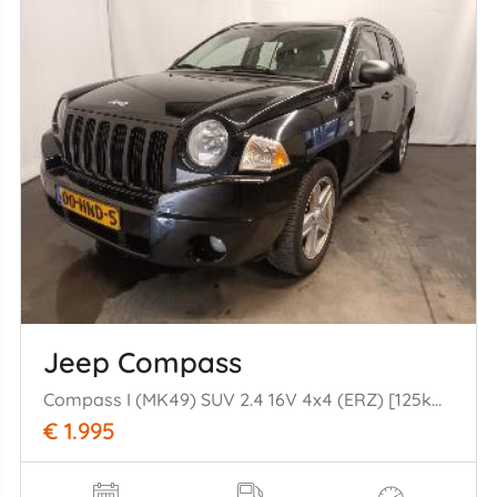
Jeep Compass
Compass I (MK49) SUV 2.4 16V 4x4 (ERZ) [125kW] (09-2006/12-2016)
€ 1.995