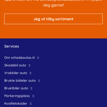
deg gjerne!!
Jeg vil tilby sortiment
Services
Om schadeautos.nl
skadebil auto
Vrakbiler auto
Brukte bildeler auto
bruktbiler auto
Parkeringsplass
Kvalitetskoder